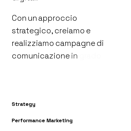
Con
un
approccio
strategico,
creiamo
e
realizziamo
campagne
di
comunicazione
in
grado
di
guidare
Strategy
Performance Marketing